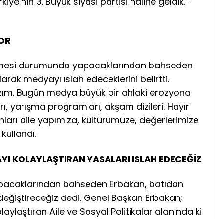
iye’nin 3. Büyük siyasi partisi haline geldik.’’
YOR
gelmesi durumunda yapacaklarından bahseden
arak medyayı ıslah edeceklerini belirtti.
lazım. Bugün medya büyük bir ahlaki erozyona
, yarışma programları, akşam dizileri. Hayır
nları aile yapımıza, kültürümüze, değerlerimize
 kullandı.
YI KOLAYLAŞTIRAN YASALARI ISLAH EDECEĞİZ
 yapacaklarından bahseden Erbakan, batıdan
le değiştireceğiz dedi. Genel Başkan Erbakan;
aylaştıran Aile ve Sosyal Politikalar alanında ki