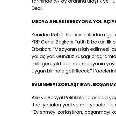
tarihinde %7 oy oranına ulaştık ve Türk
Dedi.
MEDYA AHLAKİ EREZYONA YOL AÇI
Yeniden Refah Partisinin iktidara 
YRP Genel Başkanı Fatih Erbakan ilk ol
Erbakan; ‘’Medyanın ıslah edilmesi 
yol açıyor. Gündüz kuşağı programları
milli görüş iktidarında medyanın yayı
uygun bir hale getirilecek.’’ İfadelerini
EVLENMEYİ ZORLAŞTIRAN, BOŞANMA
Aile ve Sosyal Politikalar alanında
ithal yasaları yerli ve milli yasalar i
‘’Evlenmeyi zorlaştıran, boşanmayı kol