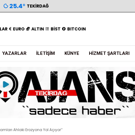
25.4
°
TEKIRDAĞ
LAR
EURO
ALTIN
BİST
BITCOIN
YAZARLAR
İLETIŞIM
KÜNYE
HIZMET ŞARTLARI
amları Ahlaki Erozyona Yol Açıyor’’