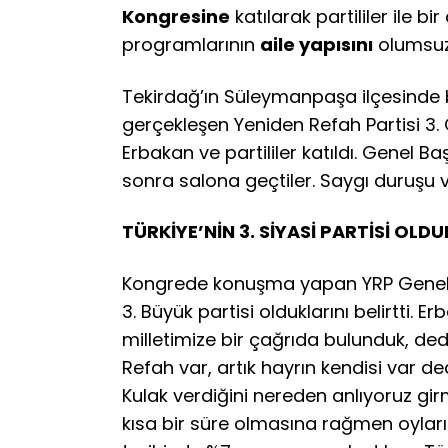
Kongresine
katılarak partililer ile bi
programlarının
aile yapısını
olumsuz 
Tekirdağ’ın Süleymanpaşa ilçesinde 
gerçekleşen Yeniden Refah Partisi 3.
Erbakan ve partililer katıldı. Genel B
sonra salona geçtiler. Saygı duruşu v
TÜRKİYE’NİN 3. SİYASİ PARTİSİ OLDU
Kongrede konuşma yapan YRP Genel Ba
3. Büyük partisi olduklarını belirtti. 
milletimize bir çağrıda bulunduk, dedi
Refah var, artık hayrın kendisi var de
Kulak verdiğini nereden anlıyoruz gi
kısa bir süre olmasına rağmen oylarım