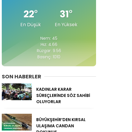
22
°
31
°
En Düşük
En Yüksek
Nem: 45
Hız: 4.66
Rüzgar: 9.56
Basınç: 1010
SON HABERLER
KADINLAR KARAR
SÜREÇLERİNDE SÖZ SAHİBİ
OLUYORLAR
BÜYÜKŞEHİR’DEN KIRSAL
ULAŞIMA CANDAN
DOKUNUŞ