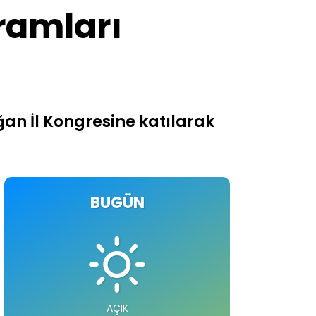
ramları
ğan İl Kongresine katılarak
BUGÜN
AÇIK