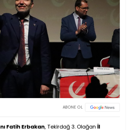
ABONE OL
nı Fatih Erbakan
, Tekirdağ 3. Olağan
İl