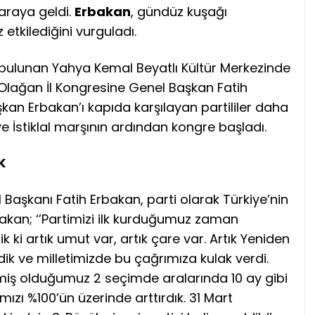
r araya geldi.
Erbakan
, gündüz kuşağı
etkilediğini vurguladı.
bulunan Yahya Kemal Beyatlı Kültür Merkezinde
 Olağan İl Kongresine Genel Başkan Fatih
aşkan Erbakan’ı kapıda karşılayan partililer daha
e İstiklal marşının ardından kongre başladı.
K
şkanı Fatih Erbakan, parti olarak Türkiye’nin
Erbakan; ‘’Partimizi ilk kurduğumuz zaman
k ki artık umut var, artık çare var. Artık Yeniden
dik ve milletimizde bu çağrımıza kulak verdi.
rmiş olduğumuz 2 seçimde aralarında 10 ay gibi
ızı %100’ün üzerinde arttırdık. 31 Mart