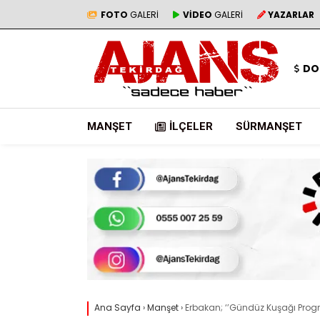
FOTO
GALERİ
VİDEO
GALERİ
YAZARLAR
DO
MANŞET
İLÇELER
SÜRMANŞET
Ana Sayfa
›
Manşet
›
Erbakan; ‘’Gündüz Kuşağı Progr