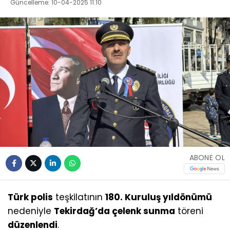
Güncelleme: 10-04-2025 11:10
ABONE OL
Türk polis
teşkilatının
180. Kuruluş yıldönümü
nedeniyle
Tekirdağ’da çelenk sunma
töreni
düzenlendi
.