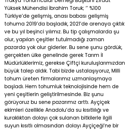
Trakya Tohumcular Derneği Başkanı Ziraat
Yüksek Mühendisi İbrahim Toruk; ‘’ %100
Türkiye’de gelişmiş, anası babası gelişmiş
tohuma 2019’da başladık, 2021’de arenaya çıktık
ve bu yıl beşinci yılımız. Bu tip çalışmalarda şu
olur, yapılan çeşitler tutulmadığı zaman
pazarda yok olur giderler. Bu sene şunu gördük,
gerçekten ülke genelinde gerek Tarım İl
Müdürlüklerimiz, gerekse Çiftçi kuruluşlarımızdan
büyük talep aldık. Tabi bizde ustalaşıyoruz, Milli
tohum üreten firmalarımız uzmanlaşmaya
başladı. Hem tohumluk teknolojisinde hem de
yeni çeşitlerin geliştirilmesinde. Biz şunu
görüyoruz bu sene pazarımız arttı. Ayçiçek
ekimleri özellikle Anadolu’da su kısıtlılığı ve
kuraklıktan dolayı çok sulanan bitkilerle ilgili
suyun kısıtlı olmasından dolayı Ayçiçeği’ne bir