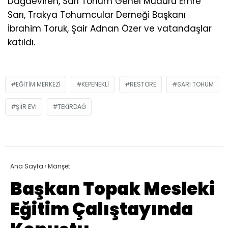
Dağdeviren, Sarı Tohum Genel Müdürü Emre
Sarı, Trakya Tohumcular Derneği Başkanı
İbrahim Toruk, Şair Adnan Özer ve vatandaşlar
katıldı.
EĞITIM MERKEZI
KEPENEKLI
RESTORE
SARI TOHUM
ŞIIR EVI
TEKIRDAĞ
Ana Sayfa
›
Manşet
Başkan Topak Mesleki
Eğitim Çalıştayında