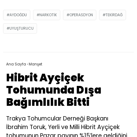
AYDOĞDU
NARKOTIK
OPERASDYON
TEKIRDAĞ
UYUŞTURUCU
Ana Sayfa
›
Manşet
Hibrit Ayçiçek
Tohumunda Dışa
Bağımlılık Bitti
Trakya Tohumcular Derneği Başkanı
İbrahim Toruk, Yerli ve Milli Hibrit Ayçiçek
tohumunun Pazar payının %15’lere geldiğini