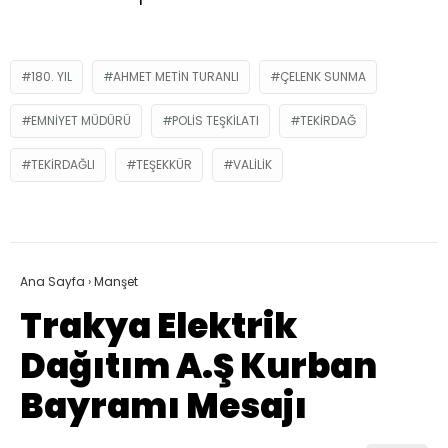
180. YIL
AHMET METIN TURANLI
ÇELENK SUNMA
EMNIYET MÜDÜRÜ
POLIS TEŞKILATI
TEKIRDAĞ
TEKIRDAĞLI
TEŞEKKÜR
VALILIK
Ana Sayfa
›
Manşet
Trakya Elektrik
Dağıtım A.Ş Kurban
Bayramı Mesajı