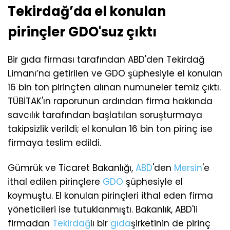
Tekirdağ’da el konulan
pirinçler GDO'suz çıktı
Bir gıda firması tarafından ABD'den Tekirdağ
Limanı’na getirilen ve GDO şüphesiyle el konulan
16 bin ton pirinçten alınan numuneler temiz çıktı.
TÜBİTAK'ın raporunun ardından firma hakkında
savcılık tarafından başlatılan soruşturmaya
takipsizlik verildi; el konulan 16 bin ton pirinç ise
firmaya teslim edildi.
Gümrük ve Ticaret Bakanlığı,
ABD
'den
Mersin
'e
ithal edilen pirinçlere
GDO
şüphesiyle el
koymuştu. El konulan pirinçleri ithal eden firma
yöneticileri ise tutuklanmıştı. Bakanlık, ABD'li
firmadan
Tekirdağ
lı bir
gıda
şirketinin de pirinç