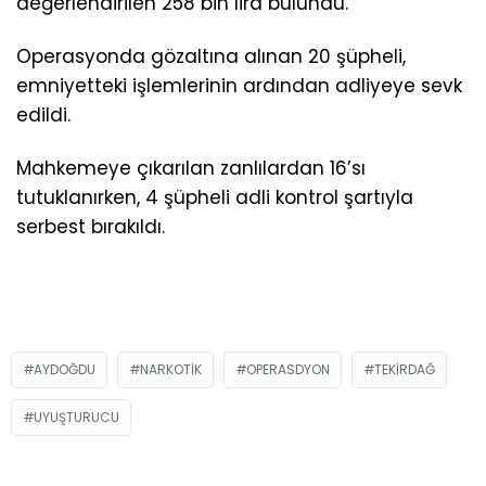
değerlendirilen 258 bin lira bulundu.
Operasyonda gözaltına alınan 20 şüpheli,
emniyetteki işlemlerinin ardından adliyeye sevk
edildi.
Mahkemeye çıkarılan zanlılardan 16’sı
tutuklanırken, 4 şüpheli adli kontrol şartıyla
serbest bırakıldı.
AYDOĞDU
NARKOTIK
OPERASDYON
TEKIRDAĞ
UYUŞTURUCU