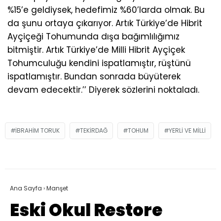
%15’e geldiysek, hedefimiz %60’larda olmak. Bu
da şunu ortaya çıkarıyor. Artık Türkiye’de Hibrit
Ayçiçeği Tohumunda dışa bağımlılığımız
bitmiştir. Artık Türkiye’de Milli Hibrit Ayçiçek
Tohumculuğu kendini ispatlamıştır, rüştünü
ispatlamıştır. Bundan sonrada büyüterek
devam edecektir.’’ Diyerek sözlerini noktaladı.
IBRAHIM TORUK
TEKIRDAĞ
TOHUM
YERLI VE MILLI
Ana Sayfa
›
Manşet
Eski Okul Restore