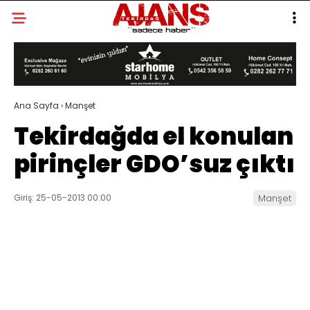
Ana Sayfa
›
Manşet
Tekirdağda el konulan
pirinçler GDO’suz çıktı
Giriş: 25-05-2013 00:00
Manşet