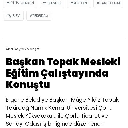
EĞITIM MERKEZI
KEPENEKLI
RESTORE
SARI TOHUM
ŞIIR EVI
TEKIRDAĞ
Ana Sayfa
›
Manşet
Başkan Topak Mesleki
Eğitim Çalıştayında
Konuştu
Ergene Belediye Başkanı Müge Yıldız Topak,
Tekirdağ Namık Kemal Üniversitesi Çorlu
Meslek Yüksekokulu ile Çorlu Ticaret ve
Sanayi Odası iş birliğinde düzenlenen