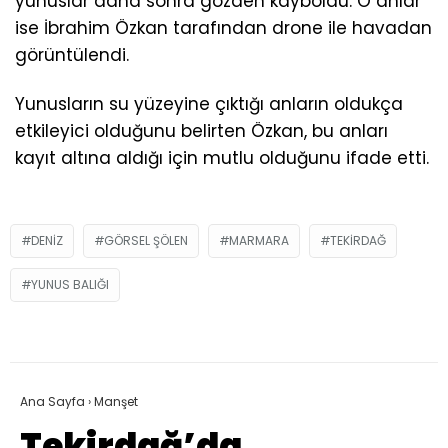
yunuslar daha sonra gözden kayboldu. O anlar
ise İbrahim Özkan tarafından drone ile havadan
görüntülendi.
Yunusların su yüzeyine çıktığı anların oldukça
etkileyici olduğunu belirten Özkan, bu anları
kayıt altına aldığı için mutlu olduğunu ifade etti.
DENIZ
GÖRSEL ŞÖLEN
MARMARA
TEKIRDAĞ
YUNUS BALIĞI
Ana Sayfa
›
Manşet
Tekirdağ’da