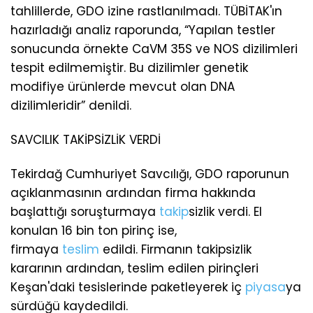
tahlillerde, GDO izine rastlanılmadı. TÜBİTAK'ın
hazırladığı analiz raporunda, “Yapılan testler
sonucunda örnekte CaVM 35S ve NOS dizilimleri
tespit edilmemiştir. Bu dizilimler genetik
modifiye ürünlerde mevcut olan DNA
dizilimleridir” denildi.
SAVCILIK TAKİPSİZLİK VERDİ
Tekirdağ Cumhuriyet Savcılığı, GDO raporunun
açıklanmasının ardından firma hakkında
başlattığı soruşturmaya
takip
sizlik verdi. El
konulan 16 bin ton pirinç ise,
firmaya
teslim
edildi. Firmanın takipsizlik
kararının ardından, teslim edilen pirinçleri
Keşan'daki tesislerinde paketleyerek iç
piyasa
ya
sürdüğü kaydedildi.