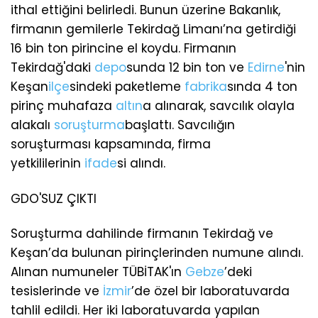
ithal ettiğini belirledi. Bunun üzerine Bakanlık,
firmanın gemilerle Tekirdağ Limanı’na getirdiği
16 bin ton pirincine el koydu. Firmanın
Tekirdağ'daki
depo
sunda 12 bin ton ve
Edirne
'nin
Keşan
ilçe
sindeki paketleme
fabrika
sında 4 ton
pirinç muhafaza
altın
a alınarak, savcılık olayla
alakalı
soruşturma
başlattı. Savcılığın
soruşturması kapsamında, firma
yetkililerinin
ifade
si alındı.
GDO'SUZ ÇIKTI
Soruşturma dahilinde firmanın Tekirdağ ve
Keşan’da bulunan pirinçlerinden numune alındı.
Alınan numuneler TÜBİTAK'ın
Gebze
’deki
tesislerinde ve
İzmir
’de özel bir laboratuvarda
tahlil edildi. Her iki laboratuvarda yapılan