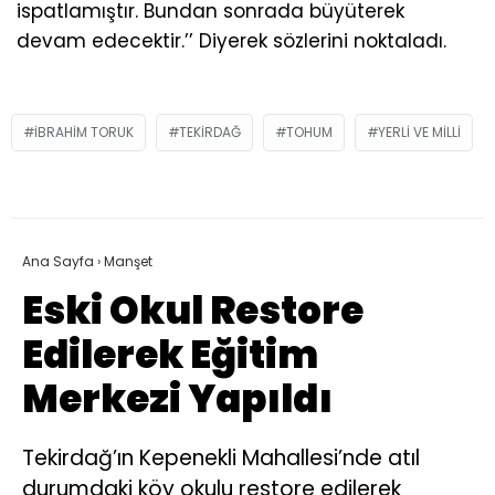
ispatlamıştır. Bundan sonrada büyüterek
devam edecektir.’’ Diyerek sözlerini noktaladı.
IBRAHIM TORUK
TEKIRDAĞ
TOHUM
YERLI VE MILLI
Ana Sayfa
›
Manşet
Eski Okul Restore
Edilerek Eğitim
Merkezi Yapıldı
Tekirdağ’ın Kepenekli Mahallesi’nde atıl
durumdaki köy okulu restore edilerek