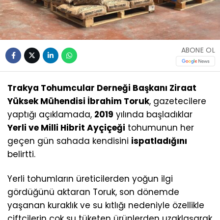
ABONE OL
Trakya Tohumcular Derneği Başkanı Ziraat
Yüksek Mühendisi İbrahim Toruk
, gazetecilere
yaptığı açıklamada,
2019
yılında başladıklar
Yerli ve Milli Hibrit Ayçiçeği
tohumunun her
geçen gün sahada kendisini
ispatladığını
belirtti.
Yerli tohumların üreticilerden yoğun ilgi
gördüğünü aktaran Toruk, son dönemde
yaşanan kuraklık ve su kıtlığı nedeniyle özellikle
çiftçilerin çok su tüketen ürünlerden uzaklaşarak