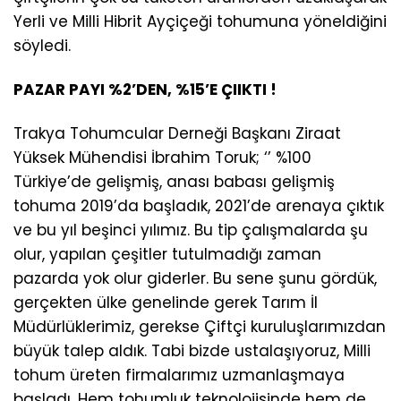
Yerli ve Milli Hibrit Ayçiçeği tohumuna yöneldiğini
söyledi.
PAZAR PAYI %2’DEN, %15’E ÇIIKTI !
Trakya Tohumcular Derneği Başkanı Ziraat
Yüksek Mühendisi İbrahim Toruk; ‘’ %100
Türkiye’de gelişmiş, anası babası gelişmiş
tohuma 2019’da başladık, 2021’de arenaya çıktık
ve bu yıl beşinci yılımız. Bu tip çalışmalarda şu
olur, yapılan çeşitler tutulmadığı zaman
pazarda yok olur giderler. Bu sene şunu gördük,
gerçekten ülke genelinde gerek Tarım İl
Müdürlüklerimiz, gerekse Çiftçi kuruluşlarımızdan
büyük talep aldık. Tabi bizde ustalaşıyoruz, Milli
tohum üreten firmalarımız uzmanlaşmaya
başladı. Hem tohumluk teknolojisinde hem de