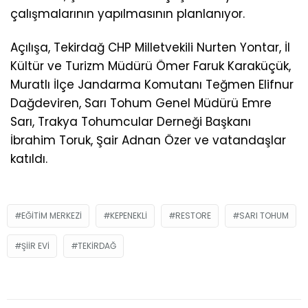
çalışmalarının yapılmasının planlanıyor.
Açılışa, Tekirdağ CHP Milletvekili Nurten Yontar, İl
Kültür ve Turizm Müdürü Ömer Faruk Karaküçük,
Muratlı İlçe Jandarma Komutanı Teğmen Elifnur
Dağdeviren, Sarı Tohum Genel Müdürü Emre
Sarı, Trakya Tohumcular Derneği Başkanı
İbrahim Toruk, Şair Adnan Özer ve vatandaşlar
katıldı.
EĞITIM MERKEZI
KEPENEKLI
RESTORE
SARI TOHUM
ŞIIR EVI
TEKIRDAĞ