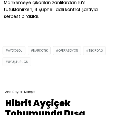
Mahkemeye çıkarılan zanlılardan 16’sı
tutuklanırken, 4 şüpheli adli kontrol şartıyla
serbest bırakıldı.
AYDOĞDU
NARKOTIK
OPERASDYON
TEKIRDAĞ
UYUŞTURUCU
Ana Sayfa
›
Manşet
Hibrit Ayçiçek
Tohumunda Dışa