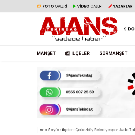
FOTO
GALERİ
VİDEO
GALERİ
YAZARLAR
DO
MANŞET
İLÇELER
SÜRMANŞET
Ana Sayfa
›
İlçeler
›
Çerkezköy Belediyespor Judo Ta