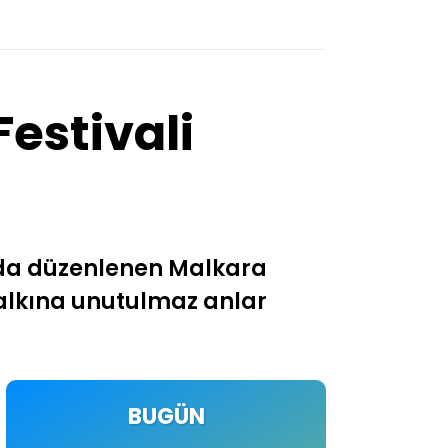
estivali
ında düzenlenen Malkara
e halkına unutulmaz anlar
BUGÜN