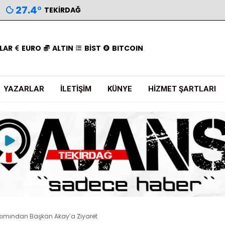
27.4
°
TEKIRDAĞ
LAR
EURO
ALTIN
BİST
BITCOIN
YAZARLAR
İLETIŞIM
KÜNYE
HIZMET ŞARTLARI
kımından Başkan Akay’a Ziyaret