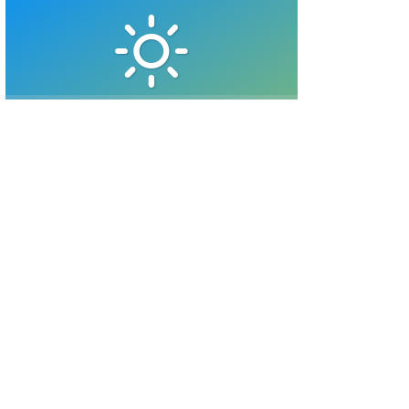
AÇIK
23
°
32
°
En Düşük
En Yüksek
Nem: 39
Hız: 6.67
Rüzgar: 9.08
Basınç: 1010
SON HABERLER
KADINLAR KARAR