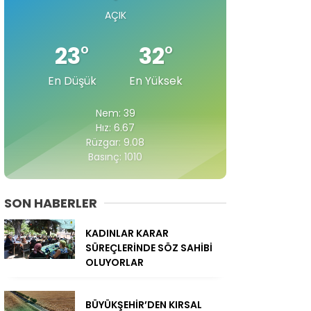
AÇIK
23
°
32
°
En Düşük
En Yüksek
Nem: 39
Hız: 6.67
Rüzgar: 9.08
Basınç: 1010
SON HABERLER
KADINLAR KARAR
SÜREÇLERİNDE SÖZ SAHİBİ
OLUYORLAR
BÜYÜKŞEHİR’DEN KIRSAL