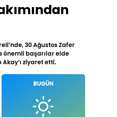
Takımından
eli’nde, 30 Ağustos Zafer
 önemli başarılar elde
kay’ı ziyaret etti.
BUGÜN