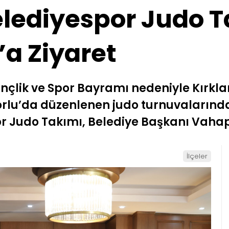
elediyespor Judo 
a Ziyaret
nçlik ve Spor Bayramı nedeniyle Kırklar
lu’da düzenlenen judo turnuvalarında
 Judo Takımı, Belediye Başkanı Vahap A
İlçeler