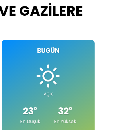
 VE GAZİLERE
BUGÜN
AÇIK
23
°
32
°
En Düşük
En Yüksek