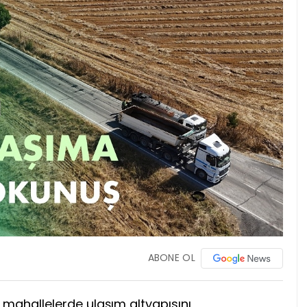
ABONE OL
l mahallelerde ulaşım altyapısını