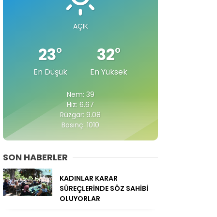
AÇIK
23
°
32
°
En Düşük
En Yüksek
Nem: 39
Hız: 6.67
Rüzgar: 9.08
Basınç: 1010
SON HABERLER
KADINLAR KARAR
SÜREÇLERİNDE SÖZ SAHİBİ
OLUYORLAR