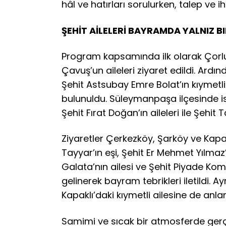
hâl ve hatırları sorulurken, talep ve ih
ŞEHİT AİLELERİ BAYRAMDA YALNIZ B
Program kapsamında ilk olarak Çorlu
Çavuş’un aileleri ziyaret edildi. Ardın
Şehit Astsubay Emre Bolat’ın kıymetli
bulunuldu. Süleymanpaşa ilçesinde i
Şehit Fırat Doğan’ın aileleri ile Şehit
Ziyaretler Çerkezköy, Şarköy ve Kapak
Tayyar’ın eşi, Şehit Er Mehmet Yılma
Galata’nın ailesi ve Şehit Piyade Kom
gelinerek bayram tebrikleri iletildi.
Kapaklı’daki kıymetli ailesine de anlaml
Samimi ve sıcak bir atmosferde gerçe