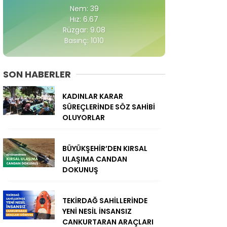
Nem: 39
Hız: 6.67
Rüzgar: 9.08
Basınç: 1010
SON HABERLER
KADINLAR KARAR
SÜREÇLERİNDE SÖZ SAHİBİ
OLUYORLAR
BÜYÜKŞEHİR’DEN KIRSAL
ULAŞIMA CANDAN
DOKUNUŞ
TEKİRDAĞ SAHİLLERİNDE
YENİ NESİL İNSANSIZ
CANKURTARAN ARAÇLARI