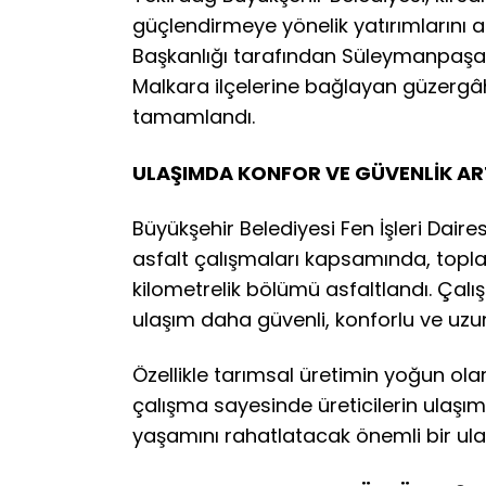
güçlendirmeye yönelik yatırımlarını ara
Başkanlığı tarafından Süleymanpaşa’
Malkara ilçelerine bağlayan güzergâht
tamamlandı.
ULAŞIMDA KONFOR VE GÜVENLİK ART
Büyükşehir Belediyesi Fen İşleri Daires
asfalt çalışmaları kapsamında, topl
kilometrelik bölümü asfaltlandı. Çalış
ulaşım daha güvenli, konforlu ve uzun
Özellikle tarımsal üretimin yoğun ola
çalışma sayesinde üreticilerin ulaşımı
yaşamını rahatlatacak önemli bir ul