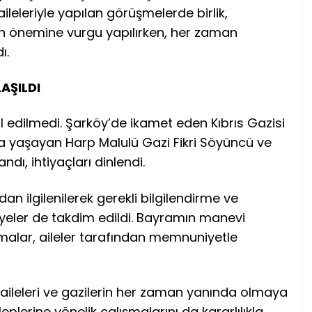
ileleriyle yapılan görüşmelerde birlik,
n önemine vurgu yapılırken, her zaman
ı.
AŞILDI
 edilmedi. Şarköy’de ikamet eden Kıbrıs Gazisi
da yaşayan Harp Malulü Gazi Fikri Söyüncü ve
ndı, ihtiyaçları dinlendi.
an ilgilenilerek gerekli bilgilendirme ve
diyeler de takdim edildi. Bayramın manevi
şmalar, aileler tarafından memnuniyetle
 aileleri ve gazilerin her zaman yanında olmaya
plerine yönelik çalışmalarını da kararlılıkla