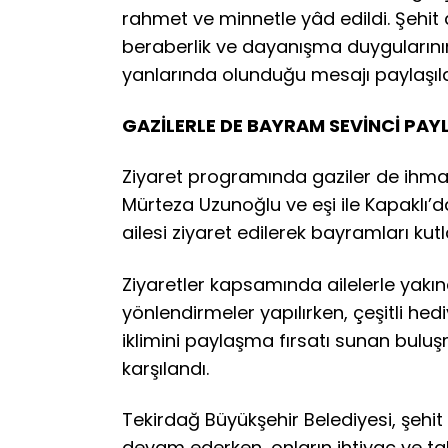
rahmet ve minnetle yâd edildi. Şehit a
beraberlik ve dayanışma duygularını
yanlarında olunduğu mesajı paylaşıld
GAZİLERLE DE BAYRAM SEVİNCİ PAYL
Ziyaret programında gaziler de ihmal
Mürteza Uzunoğlu ve eşi ile Kapaklı’
ailesi ziyaret edilerek bayramları kutla
Ziyaretler kapsamında ailelerle yakınd
yönlendirmeler yapılırken, çeşitli he
iklimini paylaşma fırsatı sunan bulu
karşılandı.
Tekirdağ Büyükşehir Belediyesi, şehit
devam ederken, onların ihtiyaç ve tale