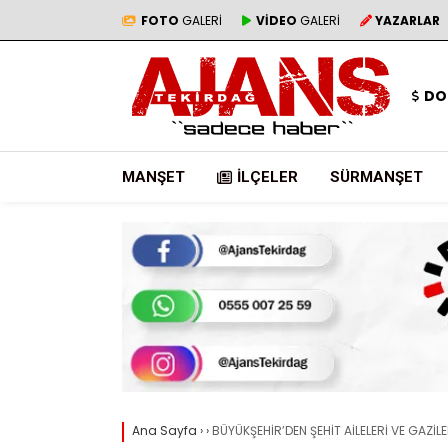
FOTO
GALERİ
VİDEO
GALERİ
YAZARLAR
DO
MANŞET
İLÇELER
SÜRMANŞET
Ana Sayfa
›
›
BÜYÜKŞEHİR’DEN ŞEHİT AİLELERİ VE GAZİL