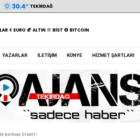
30.4
°
TEKIRDAĞ
LAR
EURO
ALTIN
BİST
BITCOIN
YAZARLAR
İLETIŞIM
KÜNYE
HIZMET ŞARTLARI
ERE BAYRAM ZİYARETİ