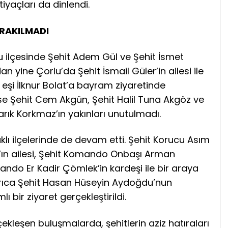
tiyaçları da dinlendi.
IRAKILMADI
 ilçesinde Şehit Adem Gül ve Şehit İsmet
dan yine Çorlu’da Şehit İsmail Güler’in ailesi ile
 eşi İlknur Bolat’a bayram ziyaretinde
se Şehit Cem Akgün, Şehit Halil Tuna Akgöz ve
 Tarık Korkmaz’ın yakınları unutulmadı.
lı ilçelerinde de devam etti. Şehit Korucu Asım
z’ın ailesi, Şehit Komando Onbaşı Arman
ando Er Kadir Çömlek’in kardeşi ile bir araya
 Ayrıca Şehit Hasan Hüseyin Aydoğdu’nun
ı bir ziyaret gerçekleştirildi.
kleşen buluşmalarda, şehitlerin aziz hatıraları