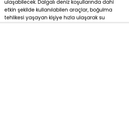
ulaşabilecek. Dalgalı deniz koşullarında dahi
etkin şekilde kullanılabilen araçlar, boğulma
tehlikesi yaşayan kişiye hızla ulaşarak su
üstünde kalmasını sağlayan ilk tutunma
desteğini ulaştıracak. Böylece profesyonel
cankurtaran ekipleri olay yerine ulaşıncaya
kadar kritik ilk müdahale güvenli şekilde
gerçekleştirilecek.
MÜDAHALE SÜRESİ 6 KAT HIZLANDI
Deniz kazalarında her saniyenin hayati önem
taşıdığı gerçeğinden hareketle hizmete alınan
sistem, cankurtaran hizmetlerinde önemli bir
zaman avantajı sunuyor. Standart bir
cankurtaranın yüzerek ulaşabildiği mesafeye
yaklaşık 120 saniyede erişilebildiği durumlarda,