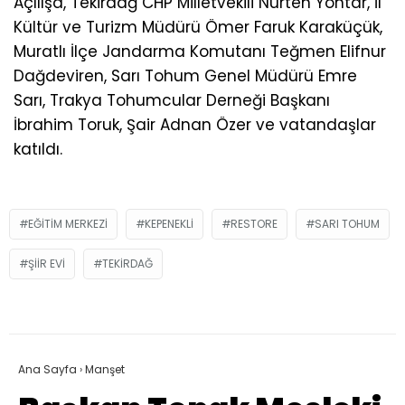
Açılışa, Tekirdağ CHP Milletvekili Nurten Yontar, İl
Kültür ve Turizm Müdürü Ömer Faruk Karaküçük,
Muratlı İlçe Jandarma Komutanı Teğmen Elifnur
Dağdeviren, Sarı Tohum Genel Müdürü Emre
Sarı, Trakya Tohumcular Derneği Başkanı
İbrahim Toruk, Şair Adnan Özer ve vatandaşlar
katıldı.
EĞITIM MERKEZI
KEPENEKLI
RESTORE
SARI TOHUM
ŞIIR EVI
TEKIRDAĞ
Ana Sayfa
›
Manşet