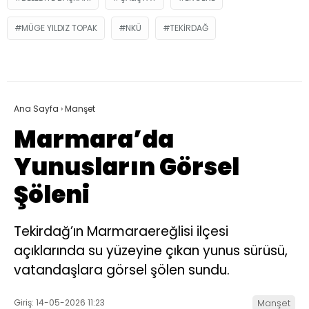
MÜGE YILDIZ TOPAK
NKÜ
TEKIRDAĞ
Ana Sayfa
›
Manşet
Marmara’da
Yunusların Görsel
Şöleni
Tekirdağ’ın Marmaraereğlisi ilçesi
açıklarında su yüzeyine çıkan yunus sürüsü,
vatandaşlara görsel şölen sundu.
Giriş: 14-05-2026 11:23
Manşet