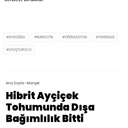
AYDOĞDU
NARKOTIK
OPERASDYON
TEKIRDAĞ
UYUŞTURUCU
Ana Sayfa
›
Manşet
Hibrit Ayçiçek
Tohumunda Dışa
Bağımlılık Bitti