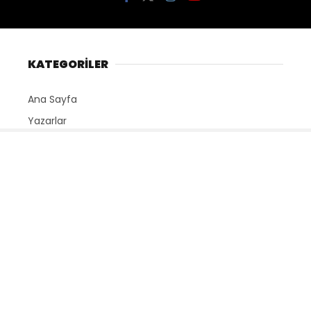
KATEGORİLER
Ana Sayfa
Yazarlar
Künye
Gizlilik Politikası
İletişim
SERVİSLER
Nöbetçi Eczaneler
Namaz Vakitleri
Hava Durumu
Puan Durumları