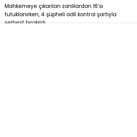
Mahkemeye çıkarılan zanlılardan 16’sı
tutuklanırken, 4 şüpheli adli kontrol şartıyla
serbest bırakıldı.
AYDOĞDU
NARKOTIK
OPERASDYON
TEKIRDAĞ
UYUŞTURUCU
Sosyal medya hesaplarımızı keşfedin