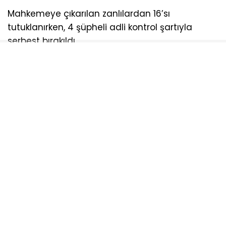
Mahkemeye çıkarılan zanlılardan 16’sı
tutuklanırken, 4 şüpheli adli kontrol şartıyla
serbest bırakıldı.
AYDOĞDU
NARKOTIK
OPERASDYON
TEKIRDAĞ
UYUŞTURUCU
Sosyal medya hesaplarımızı keşfedin