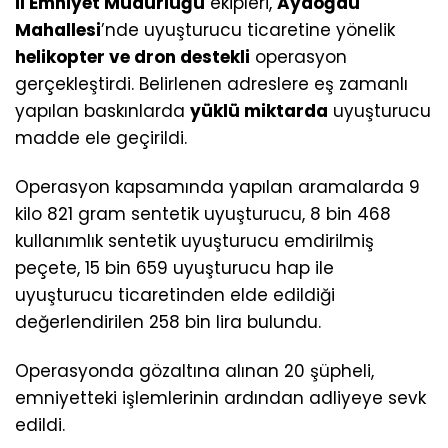
İl Emniyet Müdürlüğü
ekipleri,
Aydoğdu
Mahallesi
’nde uyuşturucu ticaretine yönelik
helikopter ve dron destekli
operasyon
gerçekleştirdi. Belirlenen adreslere eş zamanlı
yapılan baskınlarda
yüklü miktarda
uyuşturucu
madde ele geçirildi.
Operasyon kapsamında yapılan aramalarda 9
kilo 821 gram sentetik uyuşturucu, 8 bin 468
kullanımlık sentetik uyuşturucu emdirilmiş
peçete, 15 bin 659 uyuşturucu hap ile
uyuşturucu ticaretinden elde edildiği
değerlendirilen 258 bin lira bulundu.
Operasyonda gözaltına alınan 20 şüpheli,
emniyetteki işlemlerinin ardından adliyeye sevk
edildi.