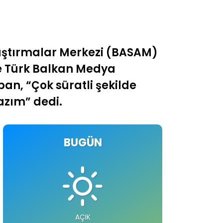
Araştırmalar Merkezi (BASAM)
le Türk Balkan Medya
an, “Çok süratli şekilde
azım” dedi.
BUGÜN
AÇIK