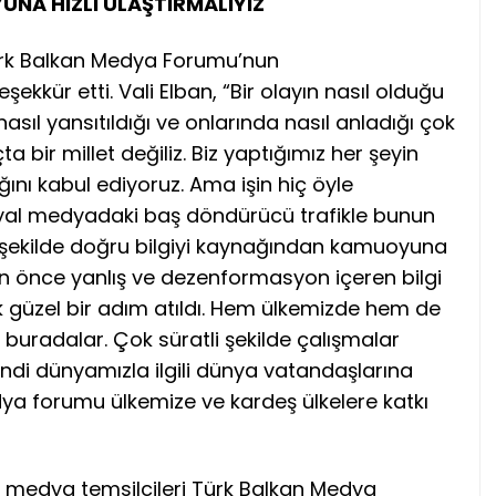
UNA HIZLI ULAŞTIRMALIYIZ
Türk Balkan Medya Forumu’nun
kür etti. Vali Elban, “Bir olayın nasıl olduğu
sıl yansıtıldığı ve onlarında nasıl anladığı çok
a bir millet değiliz. Biz yaptığımız her şeyin
nı kabul ediyoruz. Ama işin hiç öyle
yal medyadaki baş döndürücü trafikle bunun
i şekilde doğru bilgiyi kaynağından kamuoyuna
den önce yanlış ve dezenformasyon içeren bilgi
 güzel bir adım atıldı. Hem ülkemizde hem de
 buradalar. Çok süratli şekilde çalışmalar
endi dünyamızla ilgili dünya vatandaşlarına
dya forumu ülkemize ve kardeş ülkelere katkı
n medya temsilcileri Türk Balkan Medya