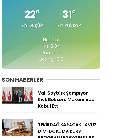
22
°
31
°
En Düşük
En Yüksek
Nem: 51
Hız: 8.04
Rüzgar: 11
Basınç: 1013
SON HABERLER
Vali Soytürk Şampiyon
Kıck Boksörü Makamında
Kabul Etti
TEKİRDAĞ KARACAKILAVUZ
DİMİ DOKUMA KURS
PROGRAMI E YAYGIN KURS