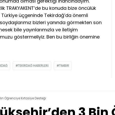
konumda olması gerektiği inancındayım.
iklik TRAKYAKENT’de bu konuda bize öncülük
e Türkiye üçgeninde Tekirdağ’da önemli
i soydaşlarımız bizleri yanında görmekten son
mesek bile yayınlarımızla ve iletişim
muzu göstermeliyiz. Ben bu birliğin önemine
IRDAĞ
TEKIRDAĞ HABERLERI
TIMBIR
in Öğrenciye Kırtasiye Desteği
ükşehir’den 3 Bin