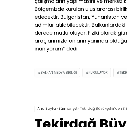
çalışmaların yapılmasını ve merkez 
Bölgemizde kurulan uluslararası birl
edecektir. Bulgaristan, Yunanistan v
adımlar atılabilecektir. Balkanlardak
derece mutlu oluyor. Fiziki olarak git
araçlarımızla onların yanında olduğu
inanıyorum” dedi.
BALKAN MEDYA BIRLIĞI
KURULUYOR
TEK
Ana Sayfa
›
Sürmanşet
›
Tekirdağ Büyükşehir’den 3 B
Tekirdağ Büy