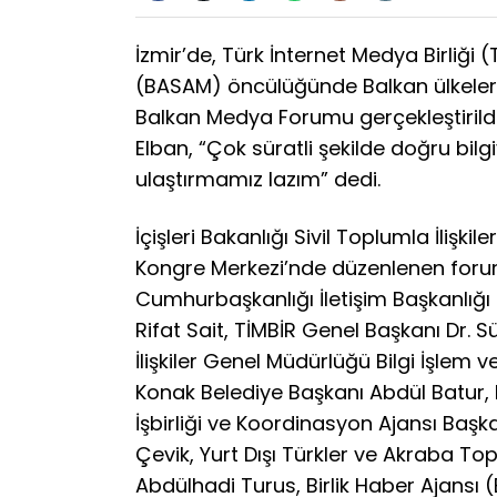
İzmir’de, Türk İnternet Medya Birliği 
(BASAM) öncülüğünde Balkan ülkelerin
Balkan Medya Forumu gerçekleştirild
Elban, “Çok süratli şekilde doğru bil
ulaştırmamız lazım” dedi.
İçişleri Bakanlığı Sivil Toplumla İlişki
Kongre Merkezi’nde düzenlenen forum
Cumhurbaşkanlığı İletişim Başkanlığ
Rifat Sait, TİMBİR Genel Başkanı Dr. S
İlişkiler Genel Müdürlüğü Bilgi İşlem ve
Konak Belediye Başkanı Abdül Batur,
İşbirliği ve Koordinasyon Ajansı Başk
Çevik, Yurt Dışı Türkler ve Akraba To
Abdülhadi Turus, Birlik Haber Ajans