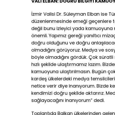
VALİ ELBAN: DOĞRU BİLGİYİ KAMUOY
İzmir Valisi Dr. Süleyman Elban ise 
düzenlenmesinde emeği geçenlere teşek
değil bunu izleyici yada kamuoyuna na
önemli. Yapımız gereği yanıltıcı mizaçt
doğru olduğunu ve doğru anlaşılacağı
olmadığını görüyoruz. Medya ve sos
böyle olmadığını gördük. Çok süratl
hızlı şekilde ulaştırmamız lazım. Biz
kamuoyuna ulaştırılmasın. Bugün çok
kardeş ülkelerdeki medya temsilcileri
netice verir diye inanıyorum. Bizde k
kendimizi doğru şekilde aktarırız. Me
sağlayacağını inanıyorum” dedi.
Toplantıda Balkan ülkelerinden gele