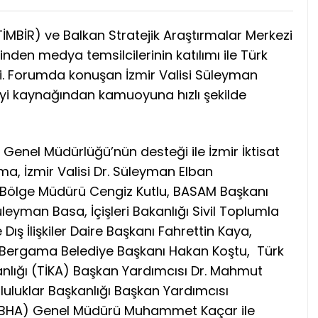
(TİMBİR) ve Balkan Stratejik Araştırmalar Merkezi
den medya temsilcilerinin katılımı ile Türk
i. Forumda konuşan İzmir Valisi Süleyman
giyi kaynağından kamuoyuna hızlı şekilde
ler Genel Müdürlüğü’nün desteği ile İzmir İktisat
a, İzmir Valisi Dr. Süleyman Elban
ı Bölge Müdürü Cengiz Kutlu, BASAM Başkanı
üleyman Basa, İçişleri Bakanlığı Sivil Toplumla
 Dış İlişkiler Daire Başkanı Fahrettin Kaya,
 Bergama Belediye Başkanı Hakan Koştu, Türk
anlığı (TİKA) Başkan Yardımcısı Dr. Mahmut
pluluklar Başkanlığı Başkan Yardımcısı
ı (BHA) Genel Müdürü Muhammet Kaçar ile