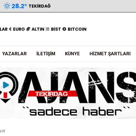
28.2
°
TEKIRDAĞ
LAR
EURO
ALTIN
BİST
BITCOIN
YAZARLAR
İLETIŞIM
KÜNYE
HIZMET ŞARTLARI
yor