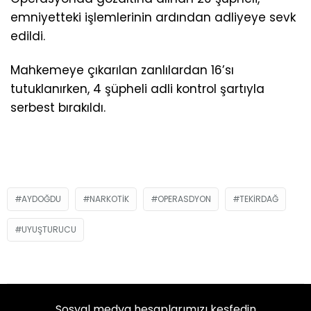
emniyetteki işlemlerinin ardından adliyeye sevk
edildi.
Mahkemeye çıkarılan zanlılardan 16’sı
tutuklanırken, 4 şüpheli adli kontrol şartıyla
serbest bırakıldı.
AYDOĞDU
NARKOTIK
OPERASDYON
TEKIRDAĞ
UYUŞTURUCU
Sosyal medya hesaplarımızı keşfedin