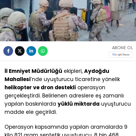
ABONE OL
İl Emniyet Müdürlüğü
ekipleri,
Aydoğdu
Mahallesi
’nde uyuşturucu ticaretine yönelik
helikopter ve dron destekli
operasyon
gerçekleştirdi. Belirlenen adreslere eş zamanlı
yapılan baskınlarda
yüklü miktarda
uyuşturucu
madde ele geçirildi.
Operasyon kapsamında yapılan aramalarda 9
kilo 821 gram sentetik uyuşturucu, 8 bin 468