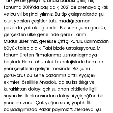
Türkiye’de gelişmiş, anası babası gelişmiş
tohuma 2019’da başladık, 2021’de arenaya çıktık
ve bu yıl beşinci yılımız. Bu tip çalışmalarda şu
olur, yapılan çeşitler tutulmadığı zaman
pazarda yok olur giderler. Bu sene şunu gördük,
gerçekten ülke genelinde gerek Tarım İl
Müdürlüklerimiz, gerekse Çiftçi kuruluşlarımızdan
büyük talep aldık. Tabi bizde ustalaşıyoruz, Milli
tohum üreten firmalarımız uzmanlaşmaya
başladı. Hem tohumluk teknolojisinde hem de
yeni çeşitlerin geliştirilmesinde. Biz şunu
görüyoruz bu sene pazarımız arttı. Ayçiçek
ekimleri özellikle Anadolu’da su kısıtlılığı ve
kuraklıktan dolayı çok sulanan bitkilerle ilgili
suyun kısıtlı olmasından dolayı Ayçiçeği’ne bir
yönelim vardı. Çok yoğun satış yaptık. İlk
başladığımızda Pazar payımız %2’lerdeydi şu