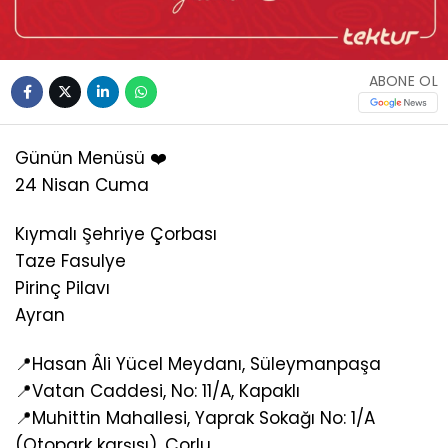
ABONE OL
Günün Menüsü ❤️
24 Nisan Cuma
Kıymalı Şehriye Çorbası
Taze Fasulye
Pirinç Pilavı
Ayran
📍Hasan Âli Yücel Meydanı, Süleymanpaşa
📍Vatan Caddesi, No: 11/A, Kapaklı
📍Muhittin Mahallesi, Yaprak Sokağı No: 1/A
(Otopark karşısı), Çorlu