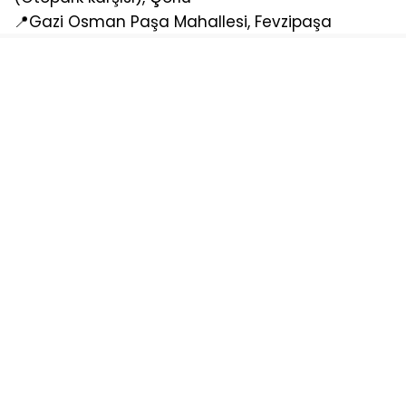
📍Gazi Osman Paşa Mahallesi, Fevzipaşa
Caddesi, Çerkezköy
Sosyal medya hesaplarımızı keşfedin
KATEGORİLER
Ana Sayfa
Yazarlar
Künye