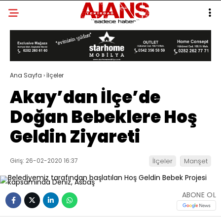
Ana Sayfa
›
İlçeler
Akay’dan İlçe’de
Doğan Bebeklere Hoş
Geldin Ziyareti
Giriş: 26-02-2020 16:37
İlçeler
Manşet
ABONE OL