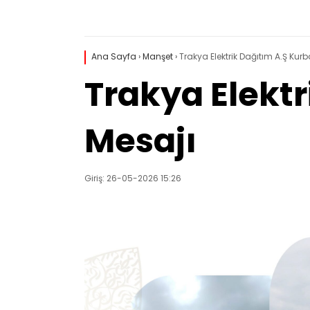
Ana Sayfa
›
Manşet
›
Trakya Elektrik Dağıtım A.Ş Ku
Trakya Elekt
Mesajı
Giriş: 26-05-2026 15:26