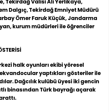
e, Tekirdağ Valisi Ali Yerlikaya,
em Dalgıç, Tekirdağ Emniyet Müdürü
Yarbay Ömer Faruk Küçük, Jandarma
an, kurum müdürleri ile öğrenciler
ÖSTERİSİ
ezi halk oyunları ekibi yöresel
tekvandocular yaptıkları gösteriler ile
ılar. Dağcılık kulübü üyesi iki gencin
katlı binasından Türk bayrağı açarak
arattı.