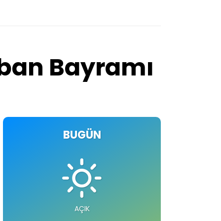
urban Bayramı
BUGÜN
AÇIK