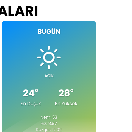
ALARI
BUGÜN
AÇIK
24
°
28
°
En Düşük
En Yüksek
Nem: 53
Hız: 8.97
Rüzgar: 12.02