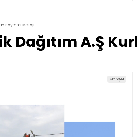
rban Bayramı Mesajı
rik Dağıtım A.Ş K
Manşet