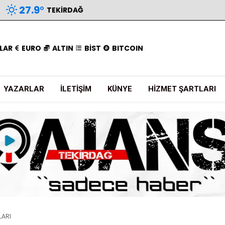
27.9
°
TEKIRDAĞ
LAR
EURO
ALTIN
BİST
BITCOIN
YAZARLAR
İLETIŞIM
KÜNYE
HIZMET ŞARTLARI
LARI