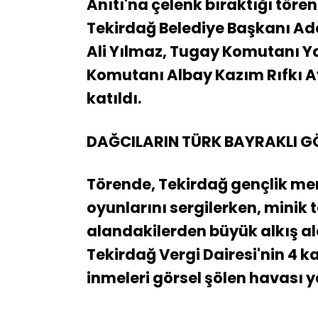
Anıtı'na çelenk bıraktığı tören
Tekirdağ Belediye Başkanı Ad
Ali Yılmaz, Tugay Komutanı 
Komutanı Albay Kazım Rıfkı Ay
katıldı.
DAĞCILARIN TÜRK BAYRAKLI G
Törende, Tekirdağ gençlik merk
oyunlarını sergilerken, minik 
alandakilerden büyük alkış ald
Tekirdağ Vergi Dairesi'nin 4 
inmeleri görsel şölen havası y