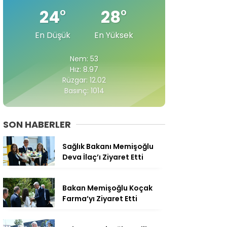
24
°
28
°
En Düşük
En Yüksek
Nem: 53
Hız: 8.97
Rüzgar: 12.02
Basınç: 1014
SON HABERLER
Sağlık Bakanı Memişoğlu
Deva İlaç’ı Ziyaret Etti
Bakan Memişoğlu Koçak
Farma’yı Ziyaret Etti